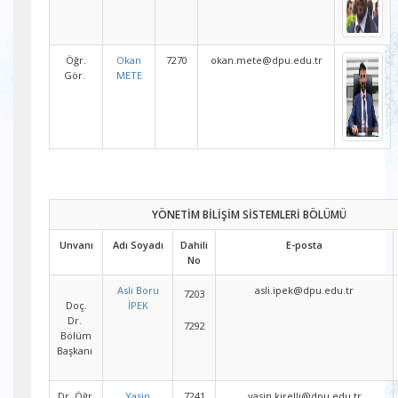
Öğr.
Okan
7270
okan.mete@dpu.edu.tr
Gör.
METE
YÖNETİM BİLİŞİM SİSTEMLERİ BÖLÜMÜ
Unvanı
Adı Soyadı
Dahili
E-posta
No
Aslı Boru
asli.ipek@dpu.edu.tr
7203
Doç.
İPEK
Dr.
7292
Bölüm
Başkanı
Dr. Öğr.
Yasin
7241
yasin.kirelli@dpu.edu.tr