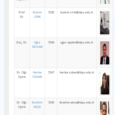
Prof.
Bülent
7250
bulent.cirik@dpu.edu.tr
Dr.
CIRIK
Doç. Dr.
Uğur
7246
ugur.saylan@dpu.edu.tr
SAYLAN
Dr. Öğr.
Harika
7247
harika.ozkan@dpu.edu.tr
Üyesi
ÖZKAN
Dr. Öğr.
İbrahim
7243
ibrahim.akca@dpu.edu.tr
Üyesi
AKÇA