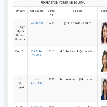
REKREASYON YÖNETİMİ BÖLÜMÜ
Unvanı
Adı Soyadı
Dahili
E-posta
Fotoğ
No
Güllü ARI
7244
gullu.ari@dpu.edu.tr
Dr. Öğr.
Üyesi
Bölüm
Başkanı
7261
Doç. Dr.
Elif Tuba
eliftuba.beydilli@dpu.edu.tr
TAMER
Dr.
Burcu
7280
burcu.akdeniz@dpu.edu.tr
Öğr.
AKDENİZ
Üyesi