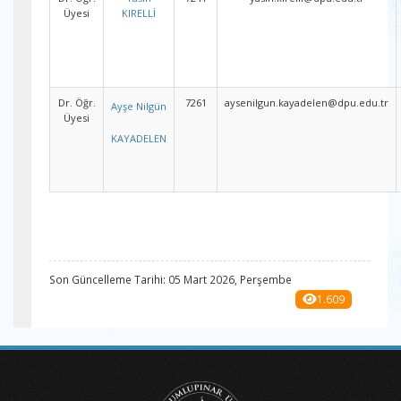
Üyesi
KIRELLİ
Dr. Öğr.
7261
aysenilgun.kayadelen@dpu.edu.tr
Ayşe Nilgün
Üyesi
KAYADELEN
Son Güncelleme Tarihi: 05 Mart 2026, Perşembe
1.609