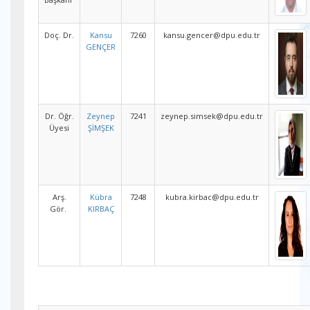
Doç. Dr.
Kansu
7260
kansu.gencer@dpu.edu.tr
GENÇER
Dr. Öğr.
Zeynep
7241
zeynep.simsek@dpu.edu.tr
Üyesi
ŞİMŞEK
Arş.
Kübra
7248
kubra.kirbac@dpu.edu.tr
Gör.
KIRBAÇ