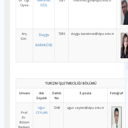
Mehmet
Dr. Öğr.
7281
mehmet.gol@dpu.edu.tr
GÖL
Üyesi
Arş.
7285
duygu.karakose@dpu.edu.tr
Duygu
Gör.
KARAKÖSE
TURİZM İŞLETMECİLİĞİ BÖLÜMÜ
Unvanı
Adı
Dahili
E-posta
Fotoğraf
Soyadı
No
Uğur
7240
ugur.ceylan@dpu.edu.tr
Prof.
CEYLAN
Dr.
Bölüm
Başkanı