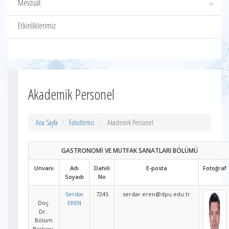
Mevzuat
Etkinliklerimiz
Akademik Personel
Ana Sayfa
Fakültemiz
Akademik Personel
GASTRONOMİ VE MUTFAK SANATLARI BÖLÜMÜ
Unvanı
Adı
Dahili
E-posta
Fotoğraf
Soyadı
No
Serdar
7245
serdar.eren@dpu.edu.tr
Doç.
EREN
Dr.
Bölüm
Başkanı