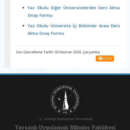
Yaz Okulu Diğer Üniversitelerden Ders Alma
Onay Formu
Yaz Okulu Üniversite İçi Bölümler Arası Ders
Alma Onay Formu
Son Güncelleme Tarihi: 03 Haziran 2026, Çarşamba
3.554
T.C. Kütahya Dumlupınar Üniversitesi
Tavşanlı Uygulamalı Bilimler Fakültesi