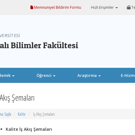
Memnuniyet Bildirim Formu
Hızlı Erişimler
Te
VERSİTESİ
lı Bilimler Fakültesi
demik
Öğrenci
Araştırma
E-Hizm
 Akış Şemaları
na Sayfa
Kalite
İş Akış Şemaları
Kalite İş Akış Şemaları