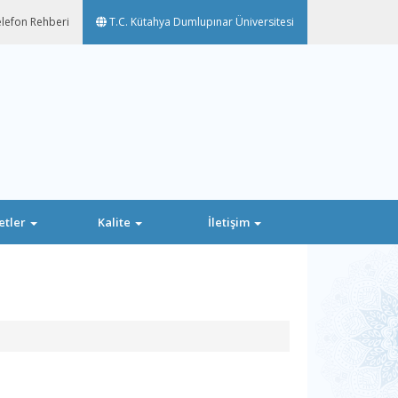
lefon Rehberi
T.C. Kütahya Dumlupınar Üniversitesi
etler
Kalite
İletişim