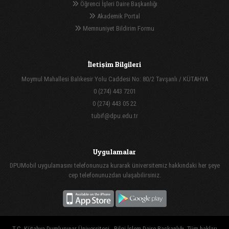
Öğrenci İşleri Daire Başkanlığı
Akademik Portal
Memnuniyet Bildirim Formu
İletişim Bilgileri
Moymul Mahallesi Balıkesir Yolu Caddesi No: 80/2 Tavşanlı / KÜTAHYA
0 (274) 443 7201
0 (274) 443 05 22
tubif@dpu.edu.tr
Uygulamalar
DPUMobil uygulamasını telefonunuza kurarak üniversitemiz hakkındaki her şeye
cep telefonunuzdan ulaşabilirsiniz.
T.C. Kütahya Dumlupınar Üniversitesi - Bilgi İşlem Daire Başkanlığı, Tüm hakları