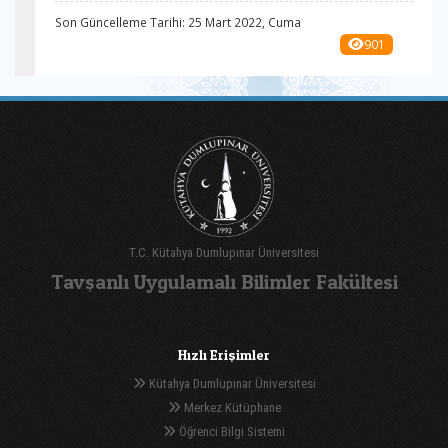
Son Güncelleme Tarihi: 25 Mart 2022, Cuma
901
T.C. Kütahya Dumlupınar Üniversitesi
Tavşanlı Uygulamalı Bilimler Fakültesi
Hızlı Erişimler
Kütahya Dumlupınar Üniversitesi
Merkez Kütüphane
Öğrenci Bilgi Sistemi