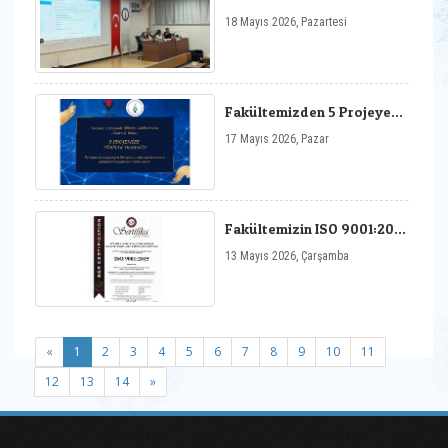
Sanatları Staj
18 Mayıs 2026, Pazartesi
Sempozyumu
Fakültemizden 5 Projeye
TÜBİTAK Desteği
17 Mayıs 2026, Pazar
Fakültemizin ISO 9001:2015
Kalite Belgesi 3 Yıllık Olarak
13 Mayıs 2026, Çarşamba
Yenilendi
(current)
«
1
2
3
4
5
6
7
8
9
10
11
12
13
14
»