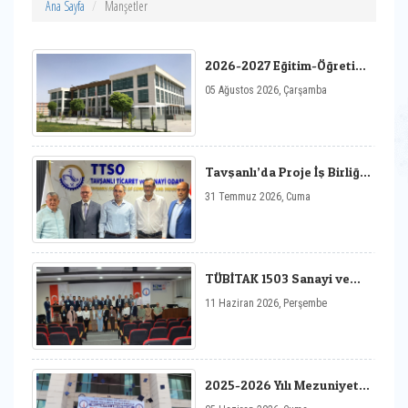
Ana Sayfa
Manşetler
2026-2027 Eğitim-Öğretim
Yılı Tavşanlı Uygulamalı
05 Ağustos 2026, Çarşamba
Bilimler Fakültesi
Tavşanlı’da Proje İş Birliği
Protokolü İmzalandı
31 Temmuz 2026, Cuma
TÜBİTAK 1503 Sanayi ve
Üniversite Arasında Yeşil
11 Haziran 2026, Perşembe
ve Dijital Köprü (Ye-di)
Proje Pazarı Proje Pazarı
Etkinliği ve Çalıştayı Yoğun
Katılımla Gerçekleştirildi
2025-2026 Yılı Mezuniyet
Töreni