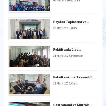
05 Haziran 2026, Cuma
Paydaş Toplantısı ve
Mezun Buluşması
22 Mayıs 2026, Cuma
Fakültemiz Lise
Öğrencileriyle Bir Araya
21 Mayıs 2026, Perşembe
Geldi
Fakültemiz ile Tavşanlı İlçe
Müftülüğü Arasında İş
22 Mayıs 2026, Cuma
Birliği Görüşmesi
Gerçekleştirildi
Gastronomi ve Mutfak